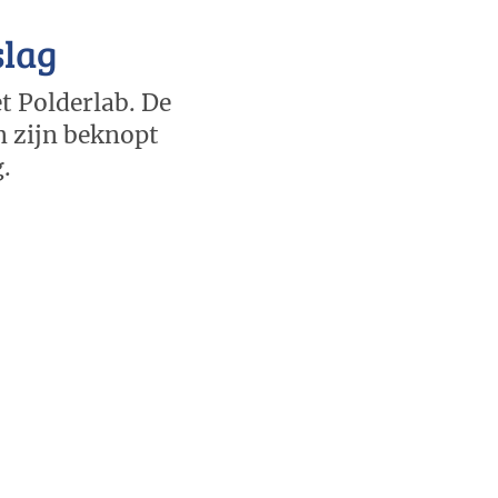
slag
t Polderlab. De
n zijn beknopt
g.