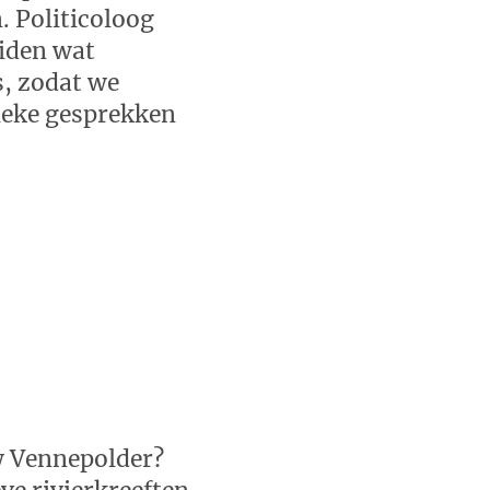
. Politicoloog
uiden wat
s, zodat we
ieke gesprekken
w Vennepolder?