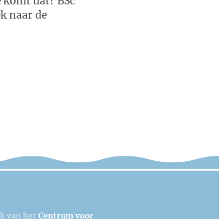
e komt dat? BSc
k naar de
ek van het
Centrum voor