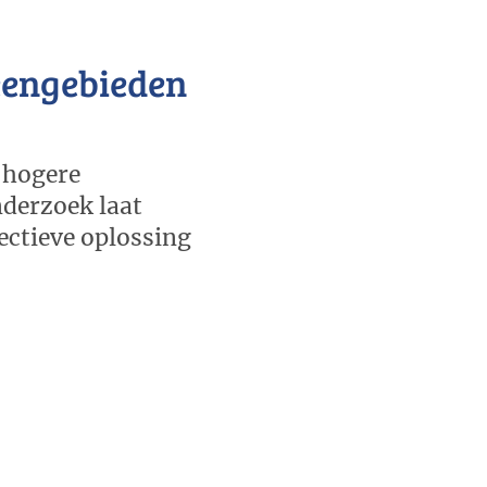
veengebieden
 hogere
derzoek laat
fectieve oplossing