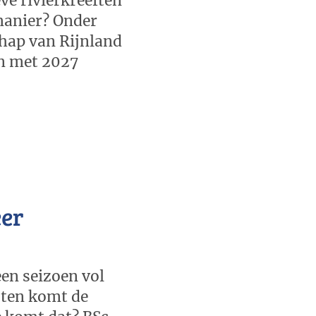
ve rivierkreeften
 manier? Onder
hap van Rijnland
en met 2027
eer
en seizoen vol
oten komt de